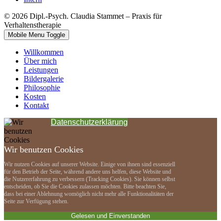
© 2026 Dipl.-Psych. Claudia Stammet – Praxis für
Verhaltenstherapie
Mobile Menu Toggle
Willkommen
Über mich
Leistungen
Bildergalerie
Philosophie
Kosten
Kontakt
Datenschutzerklärung
Wir benutzen Cookies
Wir nutzen Cookies auf unserer Website. Einige von ihnen sind essenziell
für den Betrieb der Seite, während andere uns helfen, diese Website und
die Nutzererfahrung zu verbessern (Tracking Cookies). Sie können selbst
entscheiden, ob Sie die Cookies zulassen möchten. Bitte beachten Sie,
dass bei einer Ablehnung womöglich nicht mehr alle Funktionalitäten der
Seite zur Verfügung stehen.
Gelesen und Einverstanden