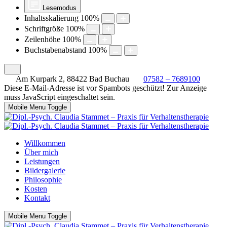
Lesemodus
Inhaltsskalierung
100
%
Schriftgröße
100
%
Zeilenhöhe
100
%
Buchstabenabstand
100
%
Am Kurpark 2, 88422 Bad Buchau
07582 – 7689100
Diese E-Mail-Adresse ist vor Spambots geschützt! Zur Anzeige
muss JavaScript eingeschaltet sein.
Mobile Menu Toggle
Willkommen
Über mich
Leistungen
Bildergalerie
Philosophie
Kosten
Kontakt
Mobile Menu Toggle