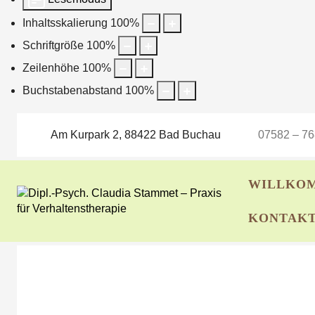
Inhaltsskalierung
100
%
Schriftgröße
100
%
Zeilenhöhe
100
%
Buchstabenabstand
100
%
Am Kurpark 2, 88422 Bad Buchau
07582 – 7
WILLKO
KONTAK